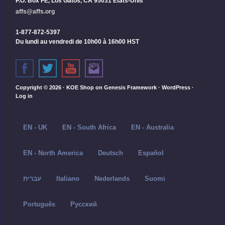
P.O. Box FE, Los Gatos, CA 95031 États-Unis
affs@affs.org
1-877-872-5397
Du lundi au vendredi de 10h00 à 16h00 HST
Copyright © 2026 ·
KOE Shop
on
Genesis Framework
·
WordPress
·
Log in
EN - UK
EN - South Africa
EN - Australia
EN - North America
Deutsch
Español
עברית
Italiano
Nederlands
Suomi
Português
Русский‬