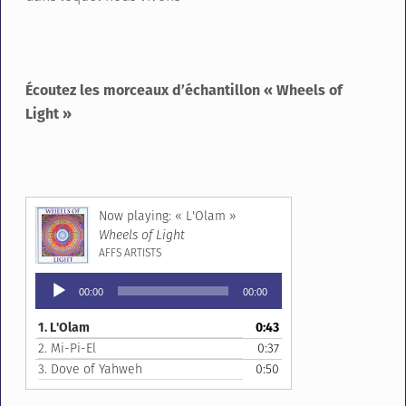
Écoutez les morceaux d’échantillon « Wheels of
Light »
« L'Olam »
Wheels of Light
AFFS ARTISTS
Lecteur
00:00
00:00
audio
1.
L'Olam
0:43
2.
Mi-Pi-El
0:37
3.
Dove of Yahweh
0:50